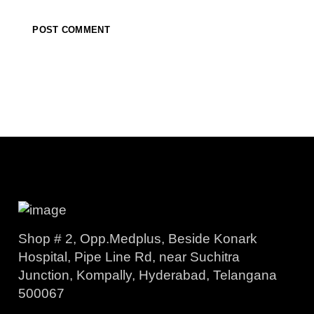
Shop # 2, Opp.Medplus, Beside Konark
Hospital, Pipe Line Rd, near Suchitra
Junction, Kompally, Hyderabad, Telangana
500067