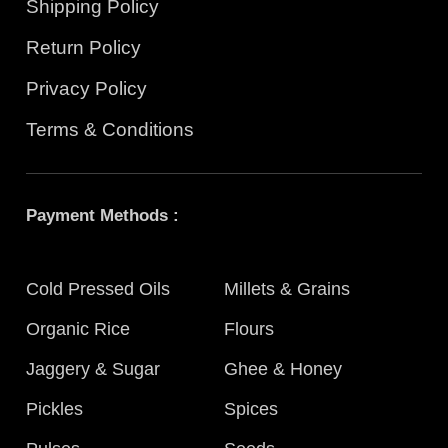
Shipping Policy
Return Policy
Privacy Policy
Terms & Conditions
Payment Methods :
Cold Pressed Oils
Millets & Grains
Organic Rice
Flours
Jaggery & Sugar
Ghee & Honey
Pickles
Spices