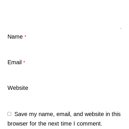
Name
*
Email
*
Website
Save my name, email, and website in this
browser for the next time I comment.