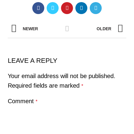
NEWER
OLDER
LEAVE A REPLY
Your email address will not be published.
Required fields are marked
*
Comment
*