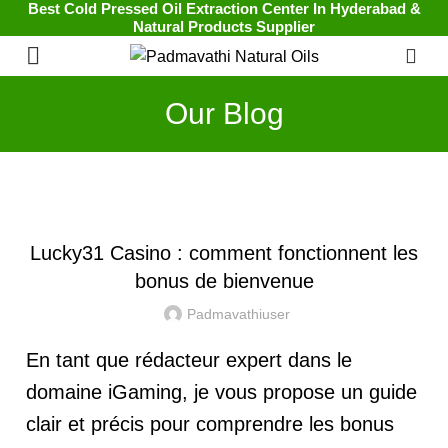
Best Cold Pressed Oil Extraction Center In Hyderabad &
Natural Products Supplier
0
Our Blog
UNCATEGORIZED
Lucky31 Casino : comment fonctionnent les
bonus de bienvenue
Padmavathiuser
En tant que rédacteur expert dans le
domaine iGaming, je vous propose un guide
clair et précis pour comprendre les bonus