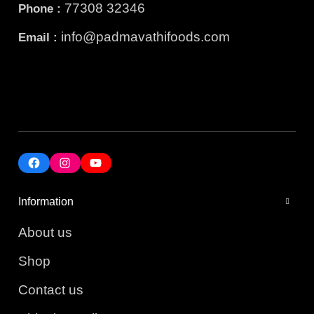
77308 32346
Phone :
info@padmavathifoods.com
Email :
Information
About us
Shop
Contact us