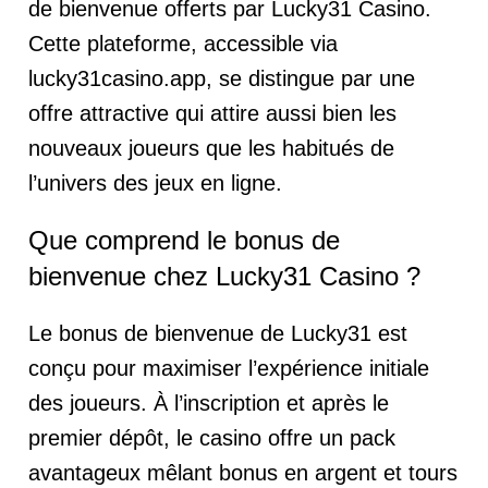
de bienvenue offerts par Lucky31 Casino.
Cette plateforme, accessible via
lucky31casino.app
, se distingue par une
offre attractive qui attire aussi bien les
nouveaux joueurs que les habitués de
l’univers des jeux en ligne.
Que comprend le bonus de
bienvenue chez Lucky31 Casino ?
Le bonus de bienvenue de Lucky31 est
conçu pour maximiser l’expérience initiale
des joueurs. À l’inscription et après le
premier dépôt, le casino offre un pack
avantageux mêlant bonus en argent et tours