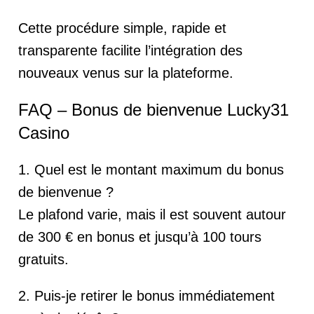
Cette procédure simple, rapide et
transparente facilite l’intégration des
nouveaux venus sur la plateforme.
FAQ – Bonus de bienvenue Lucky31
Casino
1. Quel est le montant maximum du bonus
de bienvenue ?
Le plafond varie, mais il est souvent autour
de 300 € en bonus et jusqu’à 100 tours
gratuits.
2. Puis-je retirer le bonus immédiatement