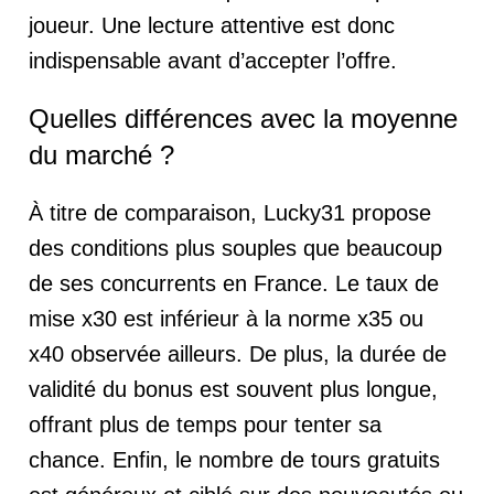
joueur. Une lecture attentive est donc
indispensable avant d’accepter l’offre.
Quelles différences avec la moyenne
du marché ?
À titre de comparaison, Lucky31 propose
des conditions plus souples que beaucoup
de ses concurrents en France. Le taux de
mise x30 est inférieur à la norme x35 ou
x40 observée ailleurs. De plus, la durée de
validité du bonus est souvent plus longue,
offrant plus de temps pour tenter sa
chance. Enfin, le nombre de tours gratuits