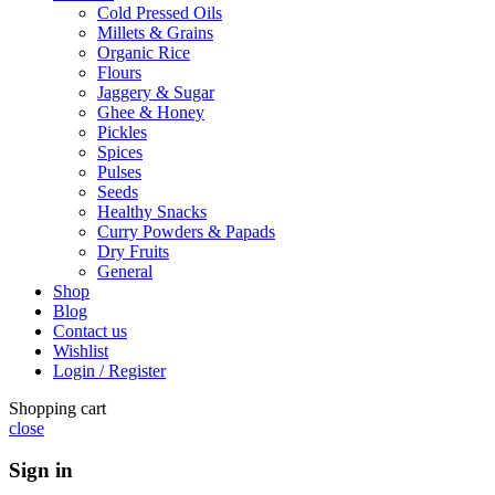
Cold Pressed Oils
Millets & Grains
Organic Rice
Flours
Jaggery & Sugar
Ghee & Honey
Pickles
Spices
Pulses
Seeds
Healthy Snacks
Curry Powders & Papads
Dry Fruits
General
Shop
Blog
Contact us
Wishlist
Login / Register
Shopping cart
close
Sign in