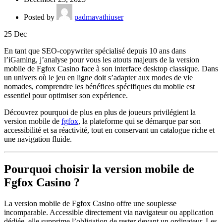
Posted by
padmavathiuser
25
Dec
En tant que SEO-copywriter spécialisé depuis 10 ans dans
l’iGaming, j’analyse pour vous les atouts majeurs de la version
mobile de Fgfox Casino face à son interface desktop classique. Dans
un univers où le jeu en ligne doit s’adapter aux modes de vie
nomades, comprendre les bénéfices spécifiques du mobile est
essentiel pour optimiser son expérience.
Découvrez pourquoi de plus en plus de joueurs privilégient la
version mobile de
fgfox
, la plateforme qui se démarque par son
accessibilité et sa réactivité, tout en conservant un catalogue riche et
une navigation fluide.
Pourquoi choisir la version mobile de
Fgfox Casino ?
La version mobile de Fgfox Casino offre une souplesse
incomparable. Accessible directement via navigateur ou application
dédiée, elle supprime l’obligation de rester devant un ordinateur. Les