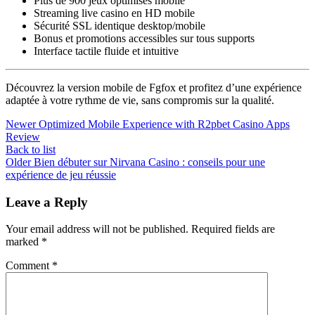
Plus de 900 jeux optimisés mobile
Streaming live casino en HD mobile
Sécurité SSL identique desktop/mobile
Bonus et promotions accessibles sur tous supports
Interface tactile fluide et intuitive
Découvrez la version mobile de Fgfox et profitez d’une expérience
adaptée à votre rythme de vie, sans compromis sur la qualité.
Newer
Optimized Mobile Experience with R2pbet Casino Apps
Review
Back to list
Older
Bien débuter sur Nirvana Casino : conseils pour une
expérience de jeu réussie
Leave a Reply
Your email address will not be published.
Required fields are
marked
*
Comment
*