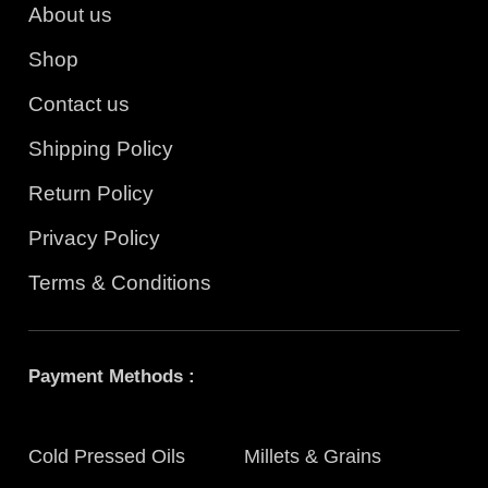
About us
Shop
Contact us
Shipping Policy
Return Policy
Privacy Policy
Terms & Conditions
Payment Methods :
Cold Pressed Oils
Millets & Grains