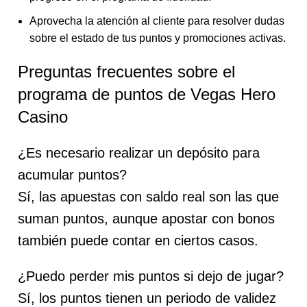
Aprovecha la atención al cliente para resolver dudas
sobre el estado de tus puntos y promociones activas.
Preguntas frecuentes sobre el
programa de puntos de Vegas Hero
Casino
¿Es necesario realizar un depósito para
acumular puntos?
Sí, las apuestas con saldo real son las que
suman puntos, aunque apostar con bonos
también puede contar en ciertos casos.
¿Puedo perder mis puntos si dejo de jugar?
Sí, los puntos tienen un periodo de validez