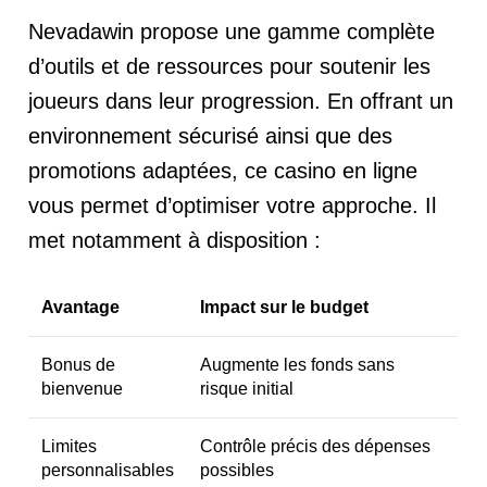
Nevadawin propose une gamme complète
d’outils et de ressources pour soutenir les
joueurs dans leur progression. En offrant un
environnement sécurisé ainsi que des
promotions adaptées, ce casino en ligne
vous permet d’optimiser votre approche. Il
met notamment à disposition :
Avantage
Impact sur le budget
Bonus de
Augmente les fonds sans
bienvenue
risque initial
Limites
Contrôle précis des dépenses
personnalisables
possibles